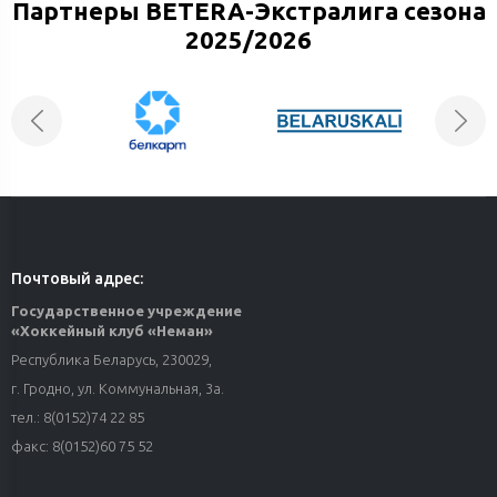
Партнеры BETERA-Экстралига сезона
Защитники Владимир Петров и Евгений Бояркин
– на просмотре в «Немане»
2025/2026
28 июня 2026
Арсений Елисеев – игрок «Немана»!
Почтовый адрес:
Государственное учреждение
«Хоккейный клуб «Неман»
Республика Беларусь, 230029,
г. Гродно, ул. Коммунальная, 3а.
тел.: 8(0152)74 22 85
факс: 8(0152)60 75 52