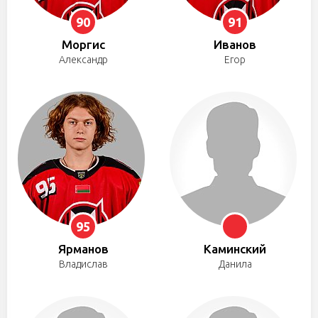
90
91
Моргис
Иванов
Александр
Егор
95
Ярманов
Каминский
Владислав
Данила