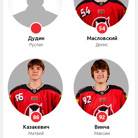
54
Дудин
Масловский
Руслан
Денис
86
92
Казакевич
Винча
Матвей
Максим