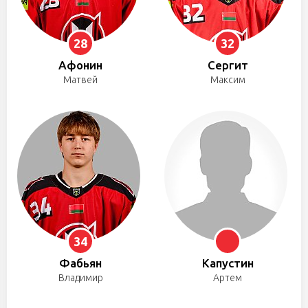
28
32
Афонин
Сергит
Матвей
Максим
34
Фабьян
Капустин
Владимир
Артем