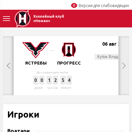
Версия для слабовидящих
Хоккейный клуб
«Неман»
06 авг 2026
Чт,
Кубок Владимира Цыплакова
ЯСТРЕБЫ
ПРОГРЕСС
До следующего матча
0
0
1
2
5
4
ДНЕЙ
ЧАСОВ
МИНУТ
Игроки
Вратари