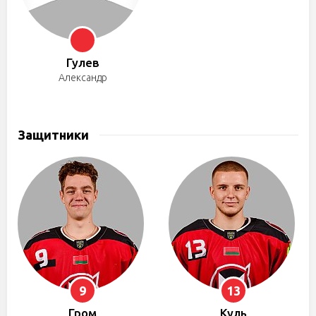
Гулев
Александр
Защитники
9
13
Гром
Куль