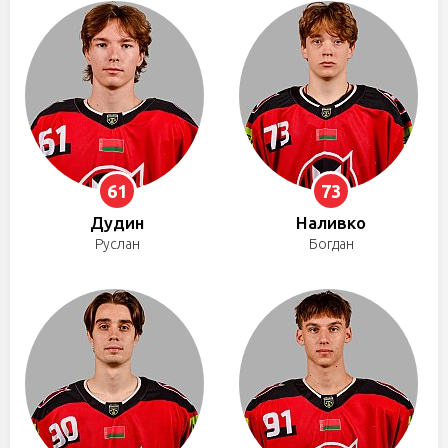
61
73
Дудин
Наливко
Руслан
Богдан