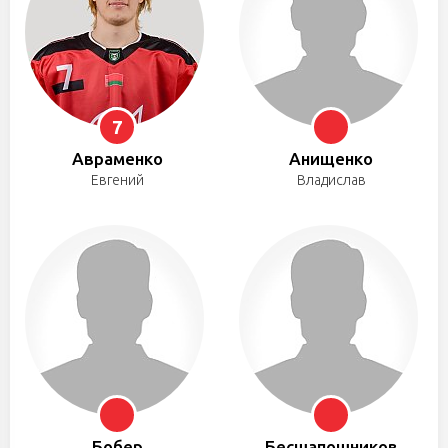
7
Авраменко
Анищенко
Евгений
Владислав
Бобер
Бесшапошников