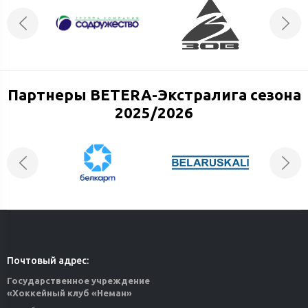
Партнеры BETERA-Экстралига сезона
2025/2026
Почтовый адрес:
Государственное учреждение
«Хоккейный клуб «Неман»