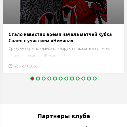
Стало известно время начала матчей Кубка
Салея с участием «Немана»
Сразу четыре поединка планируют показать в прямом
эфире телеканала «Беларусь 5».
23 июля 2026
Партнеры клуба