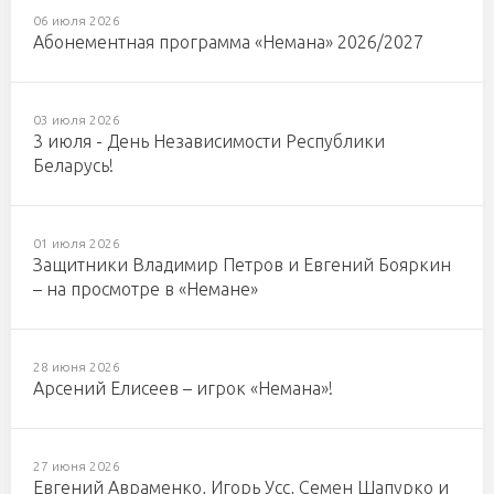
06 июля 2026
Абонементная программа «Немана» 2026/2027
03 июля 2026
3 июля - День Независимости Республики
Беларусь!
01 июля 2026
Защитники Владимир Петров и Евгений Бояркин
– на просмотре в «Немане»
28 июня 2026
Арсений Елисеев – игрок «Немана»!
27 июня 2026
Евгений Авраменко, Игорь Усс, Семен Шапурко и