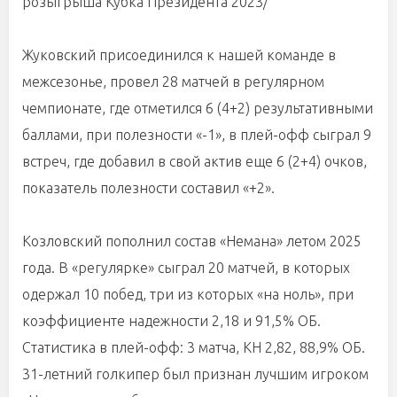
розыгрыша Кубка Президента 2023/
Жуковский присоединился к нашей команде в
межсезонье, провел 28 матчей в регулярном
чемпионате, где отметился 6 (4+2) результативными
баллами, при полезности «-1», в плей-офф сыграл 9
встреч, где добавил в свой актив еще 6 (2+4) очков,
показатель полезности составил «+2».
Козловский пополнил состав «Немана» летом 2025
года. В «регулярке» сыграл 20 матчей, в которых
одержал 10 побед, три из которых «на ноль», при
коэффициенте надежности 2,18 и 91,5% ОБ.
Статистика в плей-офф: 3 матча, КН 2,82, 88,9% ОБ.
31-летний голкипер был признан лучшим игроком