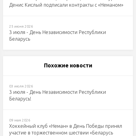
Денис Кислый подписали контракты с «Неманом»
25 июня 2026
3 июля - День Независимости Республики
Беларусь
Похожие новости
03 июля 2026
3 июля - День Независимости Республики
Беларусь!
09 мая 2026
Хоккейный клуб «Неман» в День Победы принял
участие в торжественном шествии «Беларусь