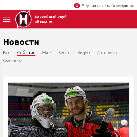
Версия для слабовидящих
Хоккейный клуб
«Неман»
Новости
Все
Событие
Матч
Фото
Видео
Интервью
Фан-зона