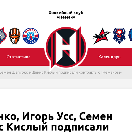
Хоккейный клуб
«Неман»
Статистика
Календарь
 Семен Шапурко и Денис Кислый подписали контракты с «Неманом»
ко, Игорь Усс, Семен
с Кислый подписали