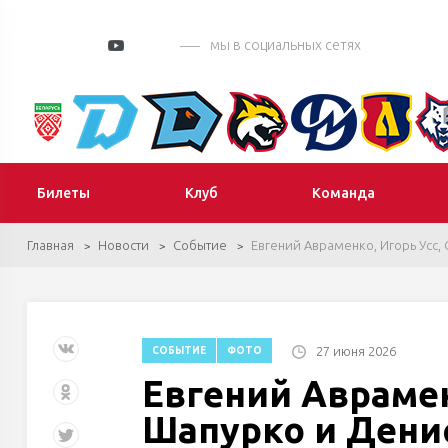
мы в социальных сетях
Билеты
Клуб
Команда
Главная
Новости
Событие
Евгений Авраменко, Игорь Усс,
27 июня 2026
СОБЫТИЕ
ФОТО
Евгений Аврамен
Шапурко и Дени