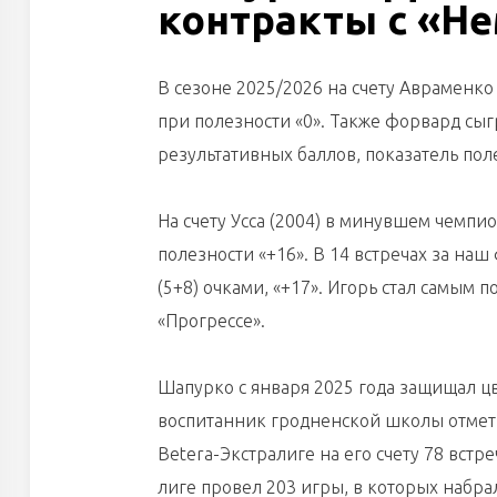
контракты с «Н
В сезоне 2025/2026 на счету Авраменко 
при полезности «0». Также форвард сыгра
результативных баллов, показатель поле
На счету Усса (2004) в минувшем чемпио
полезности «+16». В 14 встречах за на
(5+8) очками, «+17». Игорь стал самым 
«Прогрессе».
Шапурко с января 2025 года защищал цв
воспитанник гродненской школы отмети
Betera-Экстралиге на его счету 78 встре
лиге провел 203 игры, в которых набра