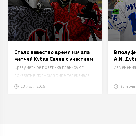
Стало известно время начала
В полуф
матчей Кубка Салея с участием
А.И. Дуб
«Немана»
Молоде
Сразу четыре поединка планируют
Изменения 
показать в прямом эфире телеканала
«Беларусь 5».
23 июля 2026
23 июля