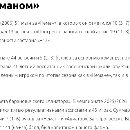
еманом»
(2006) 51 матч за «Неман», в которых он отметился 10 (3+7
л 13 встреч за «Прогресс», записал в свой актив 19 (11+8)
зности составил «+13».
нате 44 встречи и 5 (2+3) баллов за основную команду, пр
ш фарм 21-летний воспитанник гродненской школы отметил
полезным игроком по итогам сезона как в «Немане», так и в
ета барановичского «Авиатора». В чемпионате 2025/2026
лся пятью результативными ассистами в 45 играх. Суммар
чи 7 (1+6) очков за «Неман» и «Авиатор». За «Прогресс» в 
л 141 (65+76) балл, был капитаном нашего фарма.