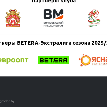
Партнеры клуба
тнеры BETERA-Экстралига сезона 2025/
grodno.by